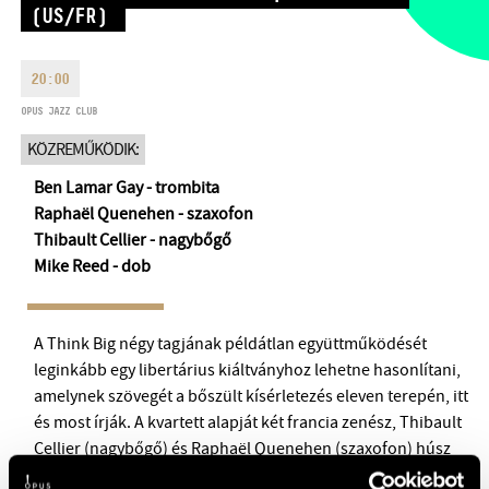
(US/FR)
HÉTFŐ:
09:00-18:00
FAX
KEDD:
09:00-20:00
EMAIL
20:00
SZERDA-PÉNTEK:
09:00-22:00
info@opusjazzclub.hu
SZOMBAT:
10:00-22:00
OPUS JAZZ CLUB
VASÁRNAP:
nyitás az előadás
KÖZREMŰKÖDIK:
kezdete előtt 2 órával
Ben Lamar Gay - trombita
Raphaël Quenehen - szaxofon
Thibault Cellier - nagybőgő
Mike Reed - dob
BMC HÁZ
OPUS JAZZ CLUB
A Think Big négy tagjának példátlan együttműködését
leginkább egy libertárius kiáltványhoz lehetne hasonlítani,
BMC RECORDS
amelynek szövegét a bőszült kísérletezés eleven terepén, itt
és most írják. A kvartett alapját két francia zenész, Thibault
ZENEI INFORMÁCIÓS KÖZPONT ÉS KÖNYVTÁR
Cellier (nagybőgő) és Raphaël Quenehen (szaxofon) húsz
évre visszanyúló zenei ismeretsége adja a „Les Vibrants
BMC NEMZETKÖZI CIMBALOMVERSENY 2019