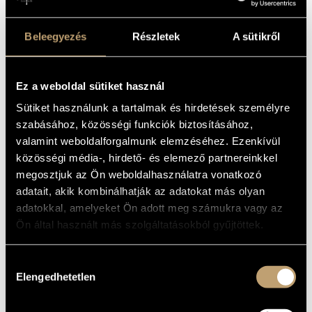
Défricheurs” művészkollektíva, majd a Jazz Migration 2013-
as díjazottja, a Papanosh zenekar keretein belül. Hozzájuk
Beleegyezés
Részletek
A sütikről
csatlakozott két amerikai zenész: a chicagói színtér
hiperaktív dobos-zeneszerzője, Mike Reed, és az ízig-vérig
látnoki multiinstrumentalista, Ben LaMar Gay, akinek
Ez a weboldal sütiket használ
zavarbaejtően gazdag zenei univerzumába két és fél évvel
ezelőtt saját együttesének koncertjén pillanthattunk be az
Sütiket használunk a tartalmak és hirdetések személyre
Opusban. Az együttes a koncert napjaiban új albumot
szabásához, közösségi funkciók biztosításához,
rögzít, amely a BMC Records kiadásában jelenik majd meg.
valamint weboldalforgalmunk elemzéséhez. Ezenkívül
közösségi média-, hirdető- és elemező partnereinkkel
megosztjuk az Ön weboldalhasználatra vonatkozó
adatait, akik kombinálhatják az adatokat más olyan
adatokkal, amelyeket Ön adott meg számukra vagy az
Ön által használt más szolgáltatásokból gyűjtöttek.
Hozzájárulás
Elengedhetetlen
kiválasztása