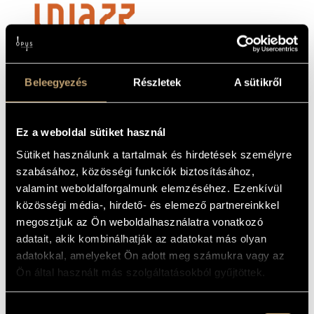
Beleegyezés
Részletek
A sütikről
Tickets are available for 3200 HUF on the spot,
online at
bmc.jegy.hu
, and at InterTicket Jegypont partners across
Ez a weboldal sütiket használ
Hungary.
Sütiket használunk a tartalmak és hirdetések személyre
Table reservations are automatically added during ticket purchase.
szabásához, közösségi funkciók biztosításához,
Please note that if you purchase an odd number of seats, you might
valamint weboldalforgalmunk elemzéséhez. Ezenkívül
have to share the table with others, especially if the concert is sold
közösségi média-, hirdető- és elemező partnereinkkel
out.
megosztjuk az Ön weboldalhasználatra vonatkozó
For the best dining experience please arrive around 7pm.
adatait, akik kombinálhatják az adatokat más olyan
We hold reservations until 8pm.
adatokkal, amelyeket Ön adott meg számukra vagy az
For more information, please call +36 1 216 7894
Ön által használt más szolgáltatásokból gyűjtöttek.
℗ BMC
Hozzájárulás