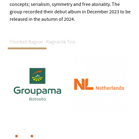
BMC INTERNATIONAL CIMBALOM COMPETITION 2019
concepts; serialism, symmetry and free atonality. The
group recorded their debut album in December 2023 to be
released in the autumn of 2024.
Thorkell Ragnar
Ragnarök Trio
·