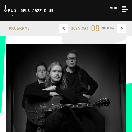
MENU
OPUS JAZZ CLUB
CONCERTS
09
PROGRAMS
2024 MAY
THURSDAY
ABOUT US
CONTACT
OPUS JAZZ CLUB
PHONE
PHONE
TICKET OFFICE
OPENING HOURS