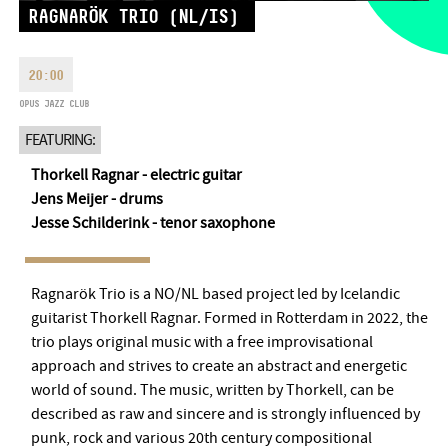
RAGNARÖK TRIO (NL/IS)
MONDAY
09:00-18:00
FAX
TUESDAY
09:00-20:00
EMAIL
WEDNESDAY-FRIDAY
09:00-
20:00
info@opusjazzclub.hu
22:00
OPUS JAZZ CLUB
SATURDAY
10:00-22:00
FEATURING:
SUNDAY
opens 2 hours before
the performance starts
Thorkell Ragnar - electric guitar
Jens Meijer - drums
Jesse Schilderink - tenor saxophone
BMC HOUSE
Ragnarök Trio is a NO/NL based project led by Icelandic
guitarist Thorkell Ragnar. Formed in Rotterdam in 2022, the
OPUS JAZZ CLUB
trio plays original music with a free improvisational
approach and strives to create an abstract and energetic
BMC RECORDS
world of sound. The music, written by Thorkell, can be
described as raw and sincere and is strongly influenced by
MUSIC INFORMATION CENTER
punk, rock and various 20th century compositional