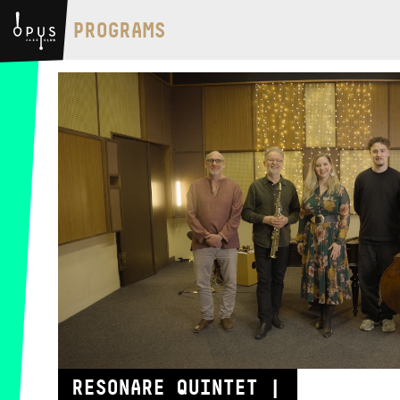
BMC HOUSE
PROGRAMS
OPUS JAZZ CLUB
BMC RECORDS
MUSIC INFORMATION CENTER
BMC INTERNATIONAL CIMBALOM
COMPETITION 2019
RESONARE QUINTET |