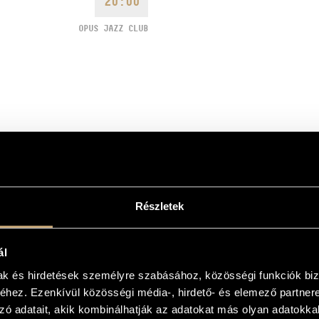
20:00
OPUS JAZZ CLUB
Részletek
nique blend of the rich
orbély arranged the songs
ál
compositions written by the duo in
mak és hirdetések személyre szabásához, közösségi funkciók biz
ind instruments, cimbalom, double
hez. Ezenkívül közösségi média-, hirdető- és elemező partner
 talents from the Hungarian jazz
 bass), as well as Csaba Gyulai,
zó adatait, akik kombinálhatják az adatokat más olyan adatokka