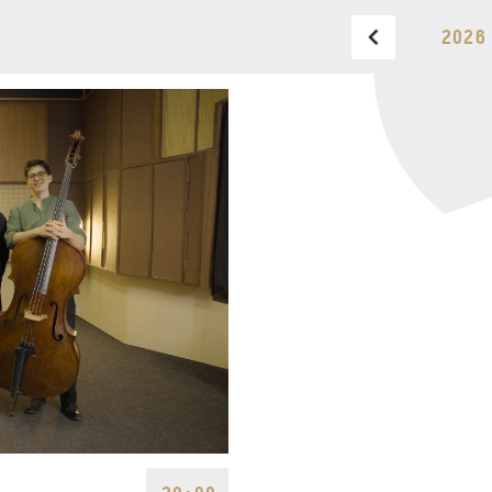
2026
OPUS JAZZ CLUB
PHONE
TICKET OFFICE
PHONE
OPENING HOURS
MONDAY
09:00-18:00
FAX
TUESDAY
09:00-20:00
WEDNESDAY-FRIDAY
09:00-
EMAIL
22:00
info@opusjazzclub.hu
SATURDAY
10:00-22:00
SUNDAY
opens 2 hours
before the performance
starts