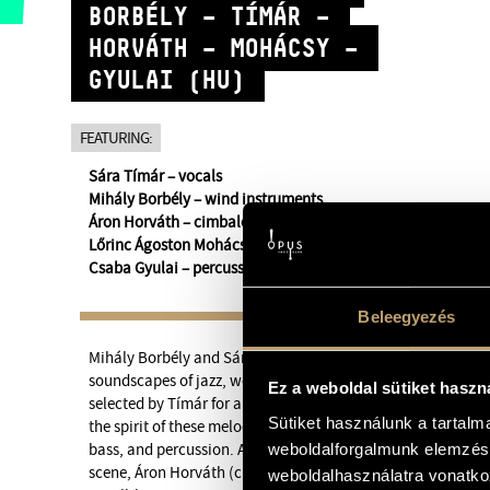
BORBÉLY – TÍMÁR –
HORVÁTH – MOHÁCSY –
GYULAI (HU)
FEATURING:
Sára Tímár – vocals
Mihály Borbély – wind instruments
Áron Horváth – cimbalom
Lőrinc Ágoston Mohácsy – double bass
Csaba Gyulai – percussion, gadulka
Beleegyezés
Mihály Borbély and Sára Tímár’s new concert program is a u
soundscapes of jazz, world music, and folk music. Mihály B
Ez a weboldal sütiket haszn
selected by Tímár for a quintet: folk melodies and original 
Sütiket használunk a tartal
the spirit of these melodies are reborn, accompanied by w
weboldalforgalmunk elemzésé
bass, and percussion. Among the band’s members are young
scene, Áron Horváth (cimbalom) and Lőrinc Mohácsy (double
weboldalhasználatra vonatko