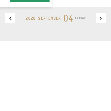
04
2026 SEPTEMBER
FRIDAY
Design by
be newsletter
BudapestMusicCenter
MENU