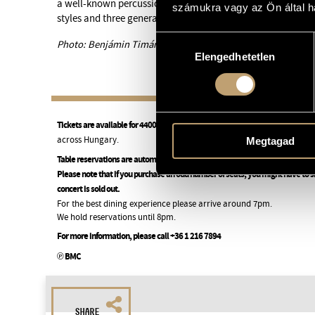
a well-known percussionist on the world music scene. The 
számukra vagy az Ön által ha
styles and three generations promises an exciting concert 
Hozzájárulás
Photo: Benjámin Timár
Elengedhetetlen
kiválasztása
Tickets are available for 4400 HUF on the spot,
online at
bmc.jegy.hu
, an
across Hungary.
Megtagad
Table reservations are automatically added during ticket purchase.
Please note that if you purchase an odd number of seats, you might have to sh
concert is sold out.
For the best dining experience please arrive around 7pm.
We hold reservations until 8pm.
For more information, please call +36 1 216 7894
℗ BMC
SHARE