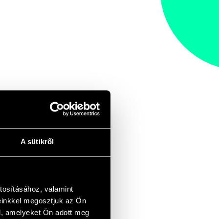
A sütikről
tosításához, valamint
einkkel megosztjuk az Ön
l, amelyeket Ön adott meg