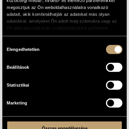
közösségi média-, hirdető- és elemező partnereinkkel
megosztjuk az Ön weboldalhasználatra vonatkozó
adatait, akik kombinálhatják az adatokat más olyan
adatokkal, amelyeket Ön adott meg számukra vagy az
Ön által használt más szolgáltatásokból gyűjtöttek.
Hozzájárulás
Elengedhetetlen
kiválasztása
Beállítások
Statisztikai
Marketing
Összes engedélyezése