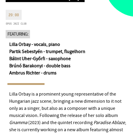
MONDAY
09:00-18:00
FAX
TUESDAY
09:00-20:00
20:00
EMAIL
WEDNESDAY-FRIDAY
09:00-
OPUS JAZZ CLUB
info@opusjazzclub.hu
22:00
FEATURING:
SATURDAY
10:00-22:00
SUNDAY
opens 2 hours before
Lilla Orbay - vocals, piano
the performance starts
Partik Sebestyén - trumpet, flugelhorn
Bálint Uher-Győrfi - saxophone
Brúnó Barakonyi - double bass
Ambrus Richter - drums
BMC HOUSE
Lilla Orbay is a prominent young representative of the
OPUS JAZZ CLUB
Hungarian jazz scene, bringing a new dimension to it not
only as a singer, but also as a composer with a unique
BMC RECORDS
musical vision. Following the release of her solo album
Gnamma
(2023) and the quintet recording
Paradise Ablaze
,
MUSIC INFORMATION CENTER
she is currently working on a new album featuring almost