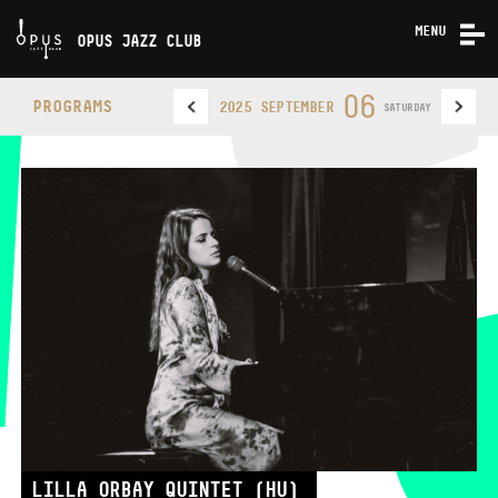
MENU
OPUS JAZZ CLUB
CONCERTS
06
PROGRAMS
2025 SEPTEMBER
SATURDAY
ABOUT US
CONTACT
OPUS JAZZ CLUB
PHONE
PHONE
TICKET OFFICE
OPENING HOURS
LILLA ORBAY QUINTET (HU)