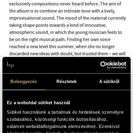
BMC INTERNATIONAL CIMBALOM COMPETITION 2019
exclusively compositions never heard before. The aim of
the album is to combine an intimate tone with a lively,
improvisational sound. The mood of the material currently
taking shape points towards a kind of innovative,
atmospheric sound, in which the young musician feels to
be on the right musical path. Finding her own voice
reached a new level this summer, when she no longer
discarded new ideas with doubt, but trusted them – we will
be introduced to these ideas and this sound at her
September concert.
Beleegyezés
Részletek
A sütikről
Ez a weboldal sütiket használ
Sütiket használunk a tartalmak és hirdetések személyre
szabásához, közösségi funkciók biztosításához,
valamint weboldalforgalmunk elemzéséhez. Ezenkívül