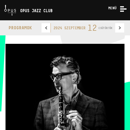
MENÜ
OPUS JAZZ CLUB
KONCERTEK
12
PROGRAMOK
2024 SZEPTEMBER
CSÜTÖRTÖK
RÓLUNK
KAPCSOLAT
OPUS JAZZ CLUB
TELEFON
TELEFON
JEGYPÉNZTÁR
NYITVA TARTÁSA