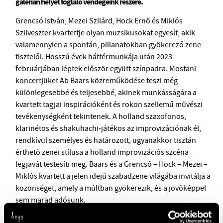
galérián helyet foglaló vendégeink részére.
Grencsó István, Mezei Szilárd, Hock Ernő és Miklós
Szilveszter kvartettje olyan muzsikusokat egyesít, akik
valamennyien a spontán, pillanatokban gyökerező zene
tisztelői. Hosszú évek háttérmunkája után 2023
februárjában léptek először együtt színpadra. Mostani
koncertjüket Ab Baars közreműködése teszi még
különlegesebbé és teljesebbé, akinek munkásságára a
kvartett tagjai inspirációként és rokon szellemű művészi
tevékenységként tekintenek. A holland szaxofonos,
klarinétos és shakuhachi-játékos az improvizációnak él,
rendkívül személyes és határozott, ugyanakkor tisztán
érthető zenei stílusa a holland improvizációs szcéna
legjavát testesíti meg. Baars és a Grencsó – Hock – Mezei –
Miklós kvartett a jelen idejű szabadzene világába invitálja a
közönséget, amely a múltban gyökerezik, és a jövőképpel
sem marad adósunk.