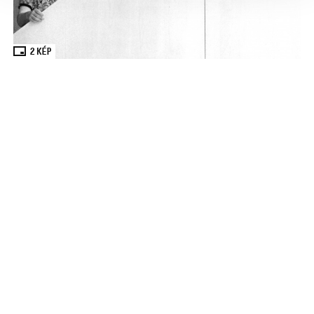
2
KÉP