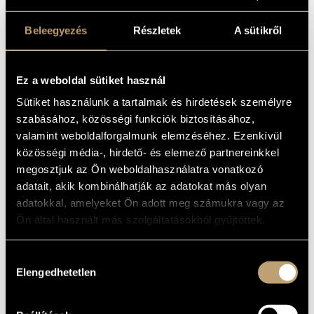
Beleegyezés
Részletek
A sütikről
Ez a weboldal sütiket használ
Sütiket használunk a tartalmak és hirdetések személyre
szabásához, közösségi funkciók biztosításához,
valamint weboldalforgalmunk elemzéséhez. Ezenkívül
közösségi média-, hirdető- és elemező partnereinkkel
megosztjuk az Ön weboldalhasználatra vonatkozó
Jegyek 3200 forintos áron kaphatók a helyszínen,
a
bmc.jegy.hu
adatait, akik kombinálhatják az adatokat más olyan
oldalon, valamint az InterTicket országos Jegypont
adatokkal, amelyeket Ön adott meg számukra vagy az
hálózatában.
Ön által használt más szolgáltatásokból gyűjtöttek.
Az asztalfoglalás a jegyvásárlás során automatikusan megtörténik.
Páratlan számú ülőhely foglalásánál előfordulhat, hogy az asztalt
meg kell osztania másokkal.
Hozzájárulás
Elengedhetetlen
Vacsoravendégeinknek 19 órai érkezést javaslunk.
kiválasztása
Az asztalfoglalásokat legkésőbb 20 óráig tudjuk fenntartani!
Telefon:
+36 1 216 7894