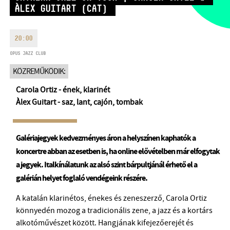
ÀLEX GUITART (CAT)
HÉTFŐ:
09:00-18:00
FAX
KEDD:
09:00-20:00
EMAIL
SZERDA-PÉNTEK:
09:00-22:00
20:00
info@opusjazzclub.hu
SZOMBAT:
10:00-22:00
OPUS JAZZ CLUB
VASÁRNAP:
nyitás az előadás
KÖZREMŰKÖDIK:
kezdete előtt 2 órával
Carola Ortiz - ének, klarinét
Àlex Guitart - saz, lant, cajón, tombak
Galériajegyek kedvezményes áron a helyszínen kaphatók a
BMC HÁZ
koncertre abban az esetben is, ha online elővételben már elfogytak
OPUS JAZZ CLUB
a jegyek. Italkínálatunk az alsó szint bárpultjánál érhető el a
galérián helyet foglaló vendégeink részére.
BMC RECORDS
A katalán klarinétos, énekes és zeneszerző, Carola Ortiz
ZENEI INFORMÁCIÓS KÖZPONT ÉS KÖNYVTÁR
könnyedén mozog a tradicionális zene, a jazz és a kortárs
alkotóművészet között. Hangjának kifejezőerejét és
BMC NEMZETKÖZI CIMBALOMVERSENY 2019