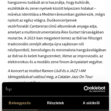
hangszeres tudását arra használja, hogy kultúrák,
esztétikák és zenei nyelvek között képezzen hidakat –
művészi identitása a Mediterráneumban gyökerezik, mégis
nyitott az egész világra. Duókoncertjeinek
vezérfonalát
Cantareras
című albumának anyaga adja,
amelyet a multiinstrumentalista Àlex Guitart társaságában
mutat be. A 2023-ban megjelent lemez az Ibériai-félsziget
tradicionális zenéjét alkotja újra sajátosan női
nézőpontból, bensőséges és minimalista hangzásvilágában
az ibériai és keleti hangszereket, illetve az improvizatív, az
elektronikus és a modális zene finom árnyalatait vegyítve.
A koncert az Institut Ramon Llull és a JAZZ I AM
támogatásával valósul meg, a Catalan Jazz On Tour
program keretében.
Beleegyezés
Részletek
A sütikről