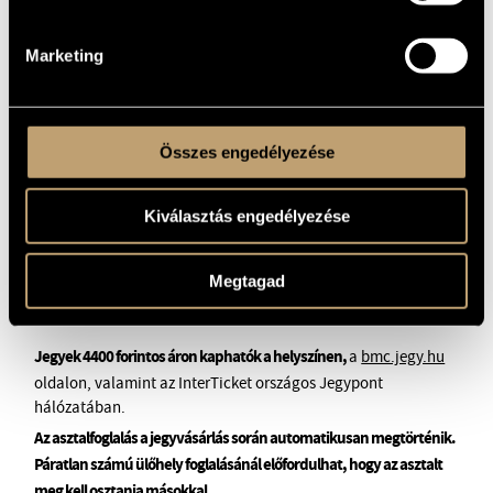
Marketing
Összes engedélyezése
Kiválasztás engedélyezése
Megtagad
Jegyek 4400 forintos áron kaphatók a helyszínen,
a
bmc.jegy.hu
oldalon, valamint az InterTicket országos Jegypont
hálózatában.
Az asztalfoglalás a jegyvásárlás során automatikusan megtörténik.
Páratlan számú ülőhely foglalásánál előfordulhat, hogy az asztalt
meg kell osztania másokkal.