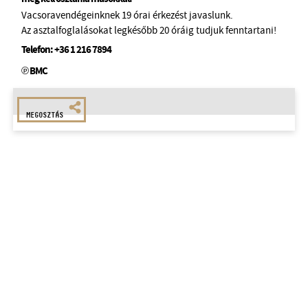
Vacsoravendégeinknek 19 órai érkezést javaslunk.
Az asztalfoglalásokat legkésőbb 20 óráig tudjuk fenntartani!
Telefon:
+36 1 216 7894
℗ BMC
MEGOSZTÁS