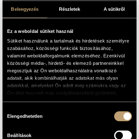
Beleegyezés
Részletek
A sütikről
Ez a weboldal sütiket használ
Sütiket használunk a tartalmak és hirdetések személyre
szabásához, közösségi funkciók biztosításához,
valamint weboldalforgalmunk elemzéséhez. Ezenkívül
közösségi média-, hirdető- és elemező partnereinkkel
megosztjuk az Ön weboldalhasználatra vonatkozó
adatait, akik kombinálhatják az adatokat más olyan
adatokkal, amelyeket Ön adott meg számukra vagy az
Ön által használt más szolgáltatásokból gyűjtöttek.
Hozzájárulás
Elengedhetetlen
kiválasztása
Beállítások