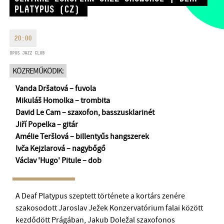
HÉTFŐ:
09:00-18:00
PLATYPUS (CZ)
FAX
KEDD:
09:00-20:00
EMAIL
SZERDA-PÉNTEK:
09:00-22:00
20:00
info@opusjazzclub.hu
SZOMBAT:
10:00-22:00
OPUS JAZZ CLUB
VASÁRNAP:
nyitás az előadás
KÖZREMŰKÖDIK:
kezdete előtt 2 órával
Vanda Dršatová – fuvola
Mikuláš Homolka – trombita
David Le Cam – szaxofon, basszusklarinét
Jiří Popelka – gitár
BMC HÁZ
Amélie Teršlová – billentyűs hangszerek
Ivča Kejzlarová – nagybőgő
OPUS JAZZ CLUB
Václav 'Hugo' Pitule – dob
BMC RECORDS
A Deaf Platypus szeptett története a kortárs zenére
ZENEI INFORMÁCIÓS KÖZPONT ÉS KÖNYVTÁR
szakosodott Jaroslav Ježek Konzervatórium falai között
kezdődött Prágában, Jakub Doležal szaxofonos
BMC NEMZETKÖZI CIMBALOMVERSENY 2019