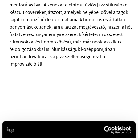
mentorálásával. A zenekar eleinte a fúziós jazz stílusában
készült covereket játszott, amelyek helyébe idővel a tagok
saját kompozíciói léptek: dallamaik humoros és ártatlan
benyomást keltenek, ám a látszat megtévesztő, hiszen a hét
fiatal zenész ugyanennyire szeret kísérletezni összetett
ritmusokkal és finom szövésű, már-már neoklasszikus
feldolgozásokkal is. Munkásságuk középpontjában
azonban továbbra is a jazz szellemiségéhez hű
improvizáció áll.