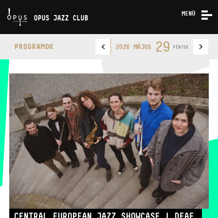
MENÜ
OPUS JAZZ CLUB
KONCERTEK
29
PROGRAMOK
2026 MÁJUS
PÉNTEK
RÓLUNK
KAPCSOLAT
OPUS JAZZ CLUB
TELEFON
TELEFON
JEGYPÉNZTÁR
NYITVA TARTÁSA
CENTRAL EUROPEAN JAZZ SHOWCASE | DEAF