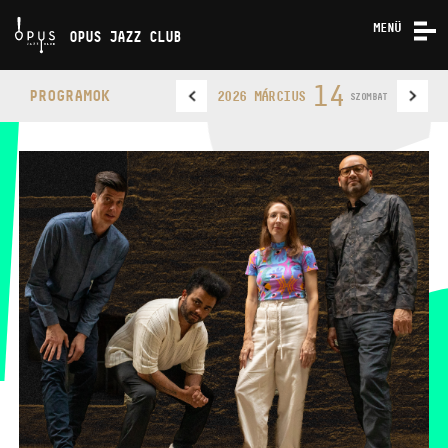
MENÜ
OPUS JAZZ CLUB
KONCERTEK
14
PROGRAMOK
2026 MÁRCIUS
SZOMBAT
RÓLUNK
KAPCSOLAT
OPUS JAZZ CLUB
TELEFON
TELEFON
JEGYPÉNZTÁR
NYITVA TARTÁSA