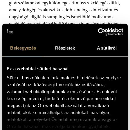
gitárszólamokat egy különleges ritmusszekció egészíti ki,
amely dobgép és akusztikus dob, analóg szintetizátor és
nagybőgő, digitális sampling és ismétlődő motívumok
egyidejű használatával kettőzi meg a hangzásokat. A négy
zenész habozás nélkül ugrik fejest a komponálás és az
improvizáció végtelenített visszacsatolási láncába, a néha
koherens, máskor kaotikus tánc kémiáját pedig az egymás
Beleegyezés
Részletek
A sütikről
iránti kölcsönös megbecsülés és a barátság biztosítja.
Ez a weboldal sütiket használ
Sütiket használunk a tartalmak és hirdetések személyre
szabásához, közösségi funkciók biztosításához,
valamint weboldalforgalmunk elemzéséhez. Ezenkívül
közösségi média-, hirdető- és elemező partnereinkkel
megosztjuk az Ön weboldalhasználatra vonatkozó
adatait, akik kombinálhatják az adatokat más olyan
adatokkal, amelyeket Ön adott meg számukra vagy az
Ön által használt más szolgáltatásokból gyűjtöttek.