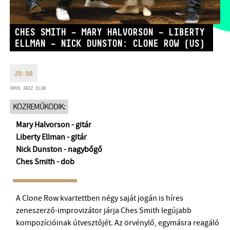
HÉTFŐ:
09:00-18:00
FAX
KEDD:
09:00-20:00
CHES SMITH – MARY HALVORSON – LIBERTY
EMAIL
SZERDA-PÉNTEK:
09:00-22:00
ELLMAN – NICK DUNSTON: CLONE ROW (US)
info@opusjazzclub.hu
SZOMBAT:
10:00-22:00
VASÁRNAP:
nyitás az előadás
20:00
kezdete előtt 2 órával
OPUS JAZZ CLUB
KÖZREMŰKÖDIK:
Mary Halvorson - gitár
Liberty Ellman - gitár
BMC HÁZ
Nick Dunston - nagybőgő
OPUS JAZZ CLUB
Ches Smith - dob
BMC RECORDS
A Clone Row kvartettben négy saját jogán is híres
ZENEI INFORMÁCIÓS KÖZPONT ÉS KÖNYVTÁR
zeneszerző-improvizátor járja Ches Smith legújabb
kompozícióinak útvesztőjét. Az örvénylő, egymásra reagáló
BMC NEMZETKÖZI CIMBALOMVERSENY 2019