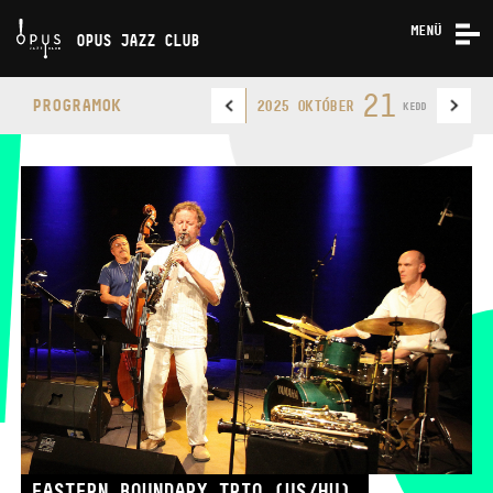
MENÜ
OPUS JAZZ CLUB
KONCERTEK
21
PROGRAMOK
2025 OKTÓBER
KEDD
RÓLUNK
KAPCSOLAT
OPUS JAZZ CLUB
TELEFON
TELEFON
JEGYPÉNZTÁR
NYITVA TARTÁSA
EASTERN BOUNDARY TRIO (US/HU)