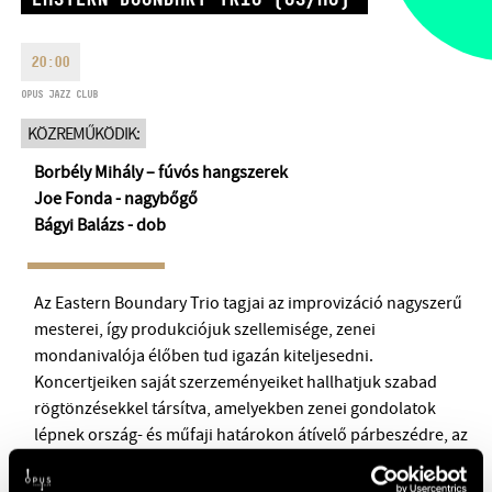
HÉTFŐ:
09:00-18:00
FAX
KEDD:
09:00-20:00
20:00
EMAIL
SZERDA-PÉNTEK:
09:00-22:00
info@opusjazzclub.hu
OPUS JAZZ CLUB
SZOMBAT:
10:00-22:00
KÖZREMŰKÖDIK:
VASÁRNAP:
nyitás az előadás
kezdete előtt 2 órával
Borbély Mihály – fúvós hangszerek
Joe Fonda - nagybőgő
Bágyi Balázs - dob
BMC HÁZ
Az Eastern Boundary Trio tagjai az improvizáció nagyszerű
mesterei, így produkciójuk szellemisége, zenei
OPUS JAZZ CLUB
mondanivalója élőben tud igazán kiteljesedni.
Koncertjeiken saját szerzeményeiket hallhatjuk szabad
BMC RECORDS
rögtönzésekkel társítva, amelyekben zenei gondolatok
lépnek ország- és műfaji határokon átívelő párbeszédre, az
ZENEI INFORMÁCIÓS KÖZPONT ÉS KÖNYVTÁR
improvizáció ereje által egységbe kovácsolva. Joe Fonda a
BMC NEMZETKÖZI CIMBALOMVERSENY 2019
New York-i avantgárd szcéna jelentős alakja, aki játszott