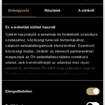
többek között Anthony Braxton és Dave Douglas különböző
formációiban, emellett számos amerikai és európai zenei
Beleegyezés
Részletek
A sütikről
műhely tagja. A hazai és a nemzetközi jazzélet elismert
művészeivel, Borbély Mihállyal és Bágyi Balázzsal, illetve
Michael Jefry Stevens amerikai zongoristával közösen
Ez a weboldal sütiket használ
alakították az Eastern Boundary Quartet formációt, amely
Sütiket használunk a tartalmak és hirdetések személyre
időnként triófelállásban is dolgozik, ezúttal így
szabásához, közösségi funkciók biztosításához,
mutatkoznak be az Opusban.
valamint weboldalforgalmunk elemzéséhez. Ezenkívül
közösségi média-, hirdető- és elemező partnereinkkel
megosztjuk az Ön weboldalhasználatra vonatkozó
adatait, akik kombinálhatják az adatokat más olyan
adatokkal, amelyeket Ön adott meg számukra vagy az
Ön által használt más szolgáltatásokból gyűjtöttek.
Hozzájárulás
Elengedhetetlen
kiválasztása