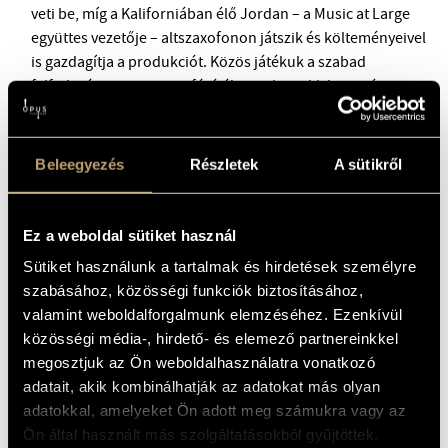
veti be, míg a Kaliforniában élő Jordan – a Music at Large
együttes vezetője – altszaxofonon játszik és költeményeivel
is gazdagítja a produkciót. Közös játékuk a szabad
felfedezés zenei atmoszférájában teljesedik ki igazán,
amelyhez a ritmusszekcióban ezúttal Kováts Zoltán és
Sárvári Kovács Zsolt csatlakozik úti- és beszélgetőtársként.
Beleegyezés
Részletek
A sütikről
Ez a weboldal sütiket használ
Sütiket használunk a tartalmak és hirdetések személyre
szabásához, közösségi funkciók biztosításához,
valamint weboldalforgalmunk elemzéséhez. Ezenkívül
közösségi média-, hirdető- és elemező partnereinkkel
megosztjuk az Ön weboldalhasználatra vonatkozó
adatait, akik kombinálhatják az adatokat más olyan
adatokkal, amelyeket Ön adott meg számukra vagy az
Jegyek 4400 forintos áron kaphatók a helyszínen,
a
bmc.jegy.hu
Ön által használt más szolgáltatásokból gyűjtöttek.