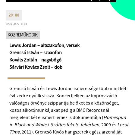
HÉTFŐ:
09:00-18:00
FAX
KEDD:
09:00-20:00
20:00
EMAIL
SZERDA-PÉNTEK:
09:00-22:00
OPUS JAZZ CLUB
info@opusjazzclub.hu
SZOMBAT:
10:00-22:00
KÖZREMŰKÖDIK:
VASÁRNAP:
nyitás az előadás
Lewis Jordan – altszaxofon, versek
kezdete előtt 2 órával
Grencsó István – szaxofon
Kováts Zoltán – nagybőgő
Sárvári Kovács Zsolt – dob
BMC HÁZ
Grencsó István és Lewis Jordan ismeretsége több mint két
OPUS JAZZ CLUB
évtizedre nyúlik vissza. Koncertjeiken az improvizáció
valóságos örvénye szippantja be őket és a közönséget,
BMC RECORDS
közös alkotómunkájukat pedig a BMC Recordsnál
megjelent két elismert lemez is dokumentálja (
Homespun
ZENEI INFORMÁCIÓS KÖZPONT ÉS KÖNYVTÁR
in Black and White
/
Szőttes fekete-fehérben
, 2009 és
Local
Time
, 2011). Grencsó fúvós hangszerek egész arzenálját
BMC NEMZETKÖZI CIMBALOMVERSENY 2019