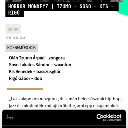
HÉTFŐ:
09:00-18:00
FAX
HORROR MONKEYZ | TZUMO – SOSO – KIS –
RIGÓ
KEDD:
09:00-20:00
EMAIL
SZERDA-PÉNTEK:
09:00-22:00
info@opusjazzclub.hu
SZOMBAT:
10:00-22:00
20:00
VASÁRNAP:
nyitás az előadás
OPUS JAZZ CLUB
kezdete előtt 2 órával
KÖZREMŰKÖDIK:
Oláh Tzumo Árpád – zongora
Soso Lakatos Sándor – szaxofon
Kis Benedek – basszusgitár
BMC HÁZ
Rigó Gábor – dob
OPUS JAZZ CLUB
„Laza alapokon mozgunk, de simán belecsúszunk hip-hop,
BMC RECORDS
jazz és mindenféle műfaji őrületbe, ami épp elkap minket.
Kísérletezünk, keverünk, bontunk – nálunk nincs szabály,
ZENEI INFORMÁCIÓS KÖZPONT ÉS KÖNYVTÁR
csak groove és energia” – vallja magáról a nemrég alakult
Horror Monkeyz kvartett, amely 2026 májusában lép fel
BMC NEMZETKÖZI CIMBALOMVERSENY 2019