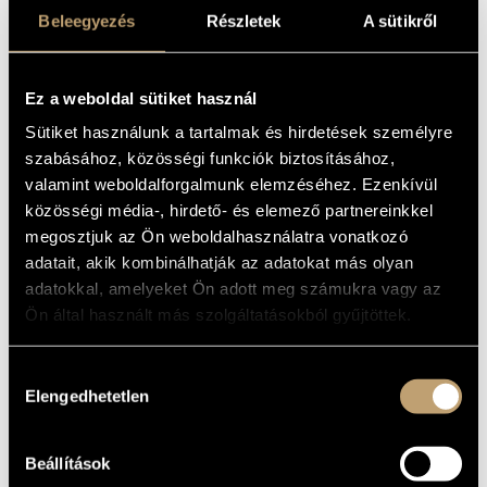
első ízben a nyilvánosság előtt. A formációt a magyar jazz
Beleegyezés
Részletek
A sütikről
fiatal és középgenerációjának kiemelkedő zenészei: Soso
Lakatos Sándor, Oláh Tzumo Árpád, Kis Benedek és Rigó
Gábor alkotják, akik ebben az új zenekarban a jazz, a fúziós
Ez a weboldal sütiket használ
és a kortárs zene ötvözésével vállalkoznak intenzív,
Sütiket használunk a tartalmak és hirdetések személyre
dinamikus hangzásvilág megteremtésére.
szabásához, közösségi funkciók biztosításához,
valamint weboldalforgalmunk elemzéséhez. Ezenkívül
közösségi média-, hirdető- és elemező partnereinkkel
megosztjuk az Ön weboldalhasználatra vonatkozó
adatait, akik kombinálhatják az adatokat más olyan
adatokkal, amelyeket Ön adott meg számukra vagy az
Ön által használt más szolgáltatásokból gyűjtöttek.
Hozzájárulás
Elengedhetetlen
kiválasztása
Beállítások
Jegyek 3900 forintos áron kaphatók a helyszínen,
a
bmc.jegy.hu