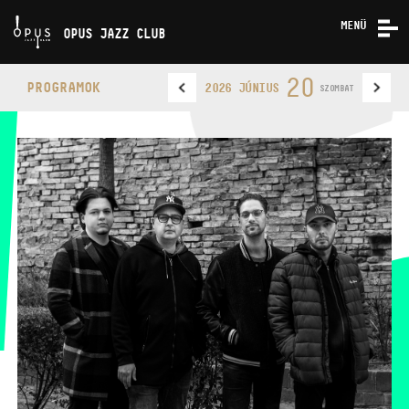
MENÜ
OPUS JAZZ CLUB
KONCERTEK
20
PROGRAMOK
2026 JÚNIUS
SZOMBAT
RÓLUNK
KAPCSOLAT
OPUS JAZZ CLUB
TELEFON
TELEFON
JEGYPÉNZTÁR
NYITVA TARTÁSA