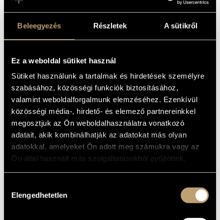
való viszonyulásuk horizontját, amely egyszerre
meghatározza és alakítja létezésük módját, tapasztalataikat
Beleegyezés
Részletek
A sütikről
és kommunikációjukat. Az Um/Welt projekt Marco
Centasso zeneszerző-nagybőgős vezetésével azt vizsgálja,
hogyan léphetnek egymással kölcsönhatásba ezek a
Ez a weboldal sütiket használ
különféle világok, az interakciók által pedig új terek jönnek
létre a zenészek között zajló párbeszéd számára,
Sütiket használunk a tartalmak és hirdetések személyre
amelyekben a hangok segítségével túlléphetünk az emberi
szabásához, közösségi funkciók biztosításához,
kommunikáció határain.
valamint weboldalforgalmunk elemzéséhez. Ezenkívül
közösségi média-, hirdető- és elemező partnereinkkel
megosztjuk az Ön weboldalhasználatra vonatkozó
adatait, akik kombinálhatják az adatokat más olyan
adatokkal, amelyeket Ön adott meg számukra vagy az
Ön által használt más szolgáltatásokból gyűjtöttek.
Hozzájárulás
Elengedhetetlen
kiválasztása