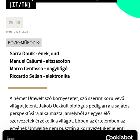
(IT/TN)
HÉTFŐ:
09:00-18:00
FAX
KEDD:
09:00-20:00
EMAIL
SZERDA-PÉNTEK:
09:00-22:00
20:00
info@opusjazzclub.hu
SZOMBAT:
10:00-22:00
OPUS JAZZ CLUB
VASÁRNAP:
nyitás az előadás
KÖZREMŰKÖDIK:
kezdete előtt 2 órával
Sarra Douik - ének, oud
Manuel Caliumi - altszaxofon
Marco Centasso - nagybőgő
Riccardo Sellan - elektronika
BMC HÁZ
OPUS JAZZ CLUB
A német Umwelt szó környezetet, szó szerint körülvevő
világot jelent, Jakob Uexküll biológus pedig arra a sajátos
BMC RECORDS
perspektívára alkalmazta, amelyből az egyes élő
szervezetek érzékelik a világot. Ebben az értelemben az
ZENEI INFORMÁCIÓS KÖZPONT ÉS KÖNYVTÁR
egyének Umweltje nem pusztán a környezetüket jelenti,
hanem az általuk észlelt, szubjektív univerzumot, a világhoz
BMC NEMZETKÖZI CIMBALOMVERSENY 2019