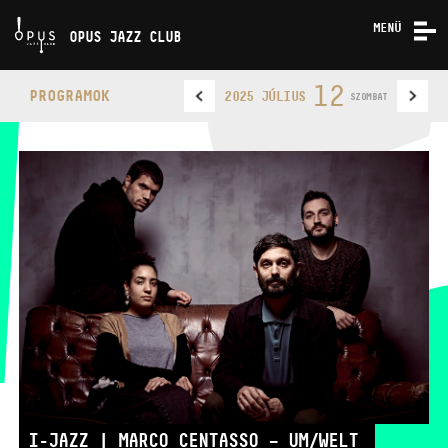
MENÜ
OPUS JAZZ CLUB
KONCERTEK
12
PROGRAMOK
2025 JÚLIUS
SZOMBAT
RÓLUNK
KAPCSOLAT
OPUS JAZZ CLUB
TELEFON
TELEFON
JEGYPÉNZTÁR
NYITVA TARTÁSA
I-JAZZ | MARCO CENTASSO – UM/WELT