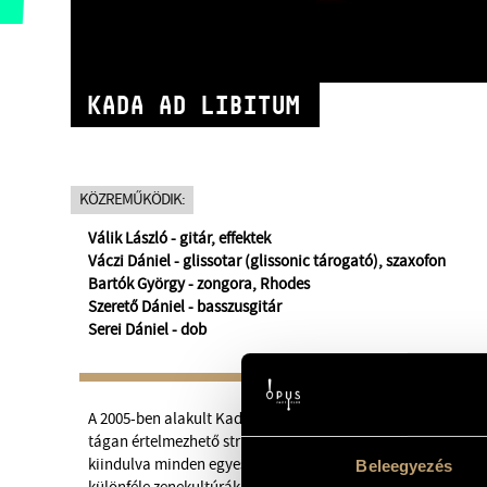
KADA AD LIBITUM
KÖZREMŰKÖDIK:
Válik László - gitár, effektek
Váczi Dániel - glissotar (glissonic tárogató), szaxofon
Bartók György - zongora, Rhodes
Szerető Dániel - basszusgitár
Serei Dániel - dob
A 2005-ben alakult Kada ad Libitum experimentális zenei pr
tágan értelmezhető struktúrákat, szabályrendszereket alkal
kiindulva minden egyes koncerten és felvétel-szituációban ú
Beleegyezés