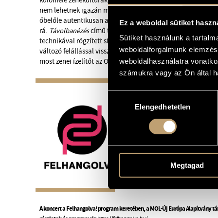
különféle zenekultúrákból jöttek, magának az állandó moz
nem lehetnek igazán műfajai, se tipikus stílusa – ehelyett 
őbelőle autentikusan adódik, és ahogy az éppen létrehozott
Ez a weboldal sütiket haszn
rá.
Távolbanézés
című tripla CD-jük után legutóbb 2018-ba
Sütiket használunk a tartal
technikával rögzített stúdiókoncert anyaga
in vivo
néven, v
weboldalforgalmunk elemzésé
változó felállással visszatérő kollektíva hamarosan új alb
most zenei ízelítőt az Opus Jazz Club közönségének.
weboldalhasználatra vonatko
számukra vagy az Ön által ha
Hozzájárulás
Elengedhetetlen
kiválasztása
Megtagad
A koncert a Felhangolva! program keretében, a MOL-Új Európa Alapítvány t