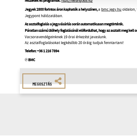
részletek és programok:
https://felhangolva.hu/
Jegyek 2800 forintos áron kaphatók a helyszínen,
a
bmc.jegy.hu
oldalon, 
Jegypont hálózatában.
Az asztalfoglalás a jegyvásárlás során automatikusan megtörténik.
Páratlan számú ülőhely foglalásánál előfordulhat, hogy az asztalt meg kell 
Vacsoravendégeinknek 19 órai érkezést javaslunk.
Az asztalfoglalásokat legkésőbb 20 óráig tudjuk fenntartani!
Telefon:
+36 1 216 7894
℗ BMC
MEGOSZTÁS