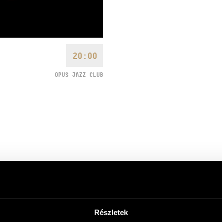
20:00
OPUS JAZZ CLUB
ojekt számok helyett többnyire
maz, és ezek lehetőségeiből
j tartalmakat hoz létre. Tagjai
Részletek