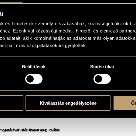
gásban lévő együttesnek ezért
minden ember úgy játszik, ahogy
 zenei történés hat
ál
n jelent meg egy analóg
mak és hirdetések személyre szabásához, közösségi funkciók biz
inyl hanglemezen. Az időről időre
hez. Ezenkívül közösségi média-, hirdető- és elemező partner
ummal jelentkezik, ebből adnak
zó adatait, akik kombinálhatják az adatokat más olyan adatokka
sznált más szolgáltatásokból gyűjtöttek.
Beállítások
Statisztikai
Kiválasztás engedélyezése
Ös
ámogatásával valósulhatott meg. További