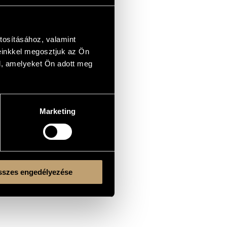
tosításához, valamint
einkkel megosztjuk az Ön
l, amelyeket Ön adott meg
Marketing
szes engedélyezése