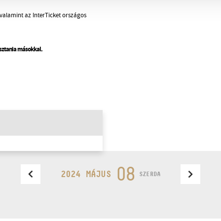
valamint az InterTicket országos
osztania másokkal.
08
2024 MÁJUS
SZERDA