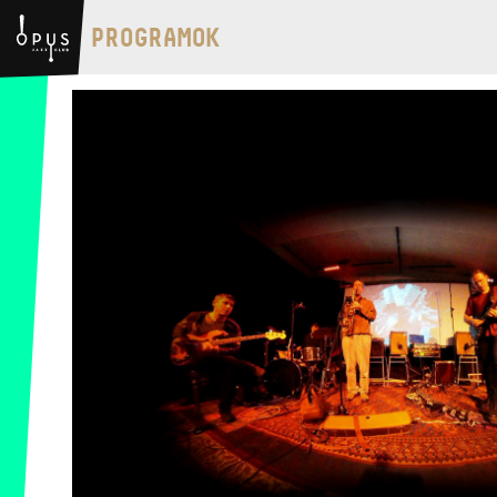
BMC HÁZ
PROGRAMOK
OPUS JAZZ CLUB
BMC RECORDS
ZENEI INFORMÁCIÓS KÖZPONT ÉS
KÖNYVTÁR
BMC NEMZETKÖZI
CIMBALOMVERSENY 2019