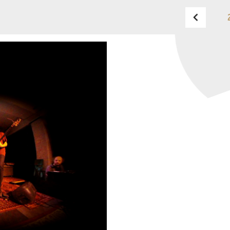
OPUS JAZZ CLUB
TELEFON
TELEFON
JEGYPÉNZTÁR
NYITVA TARTÁSA
HÉTFŐ:
09:00-18:00
FAX
KEDD:
09:00-20:00
SZERDA-PÉNTEK:
09:00-
EMAIL
22:00
info@opusjazzclub.hu
SZOMBAT:
10:00-22:00
VASÁRNAP:
nyitás az
előadás kezdete előtt 2
órával