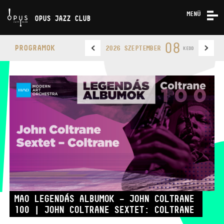
MENÜ
OPUS JAZZ CLUB
KONCERTEK
08
PROGRAMOK
2026 SZEPTEMBER
KEDD
RÓLUNK
KAPCSOLAT
OPUS JAZZ CLUB
TELEFON
MAO LEGENDÁS ALBUMOK – JOHN COLTRANE
100 | JOHN COLTRANE SEXTET: COLTRANE
TELEFON
JEGYPÉNZTÁR
NYITVA TARTÁSA