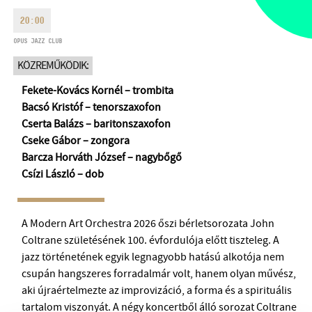
HÉTFŐ:
09:00-18:00
FAX
20:00
KEDD:
09:00-20:00
OPUS JAZZ CLUB
EMAIL
SZERDA-PÉNTEK:
09:00-22:00
info@opusjazzclub.hu
KÖZREMŰKÖDIK:
SZOMBAT:
10:00-22:00
Fekete-Kovács Kornél – trombita
VASÁRNAP:
nyitás az előadás
kezdete előtt 2 órával
Bacsó Kristóf – tenorszaxofon
Cserta Balázs – baritonszaxofon
Cseke Gábor – zongora
Barcza Horváth József – nagybőgő
Csízi László – dob
BMC HÁZ
OPUS JAZZ CLUB
A Modern Art Orchestra 2026 őszi bérletsorozata John
Coltrane születésének 100. évfordulója előtt tiszteleg. A
BMC RECORDS
jazz történetének egyik legnagyobb hatású alkotója nem
csupán hangszeres forradalmár volt, hanem olyan művész,
ZENEI INFORMÁCIÓS KÖZPONT ÉS KÖNYVTÁR
aki újraértelmezte az improvizáció, a forma és a spirituális
tartalom viszonyát. A négy koncertből álló sorozat Coltrane
BMC NEMZETKÖZI CIMBALOMVERSENY 2019