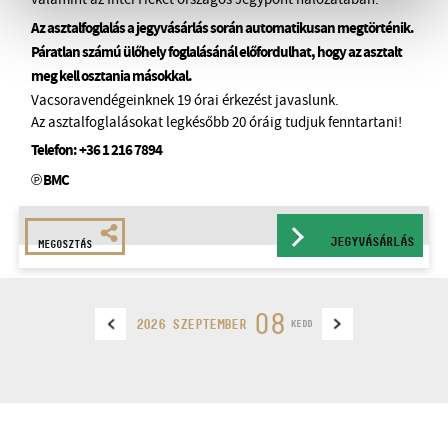
Az asztalfoglalás a jegyvásárlás során automatikusan megtörténik.
Páratlan számú ülőhely foglalásánál előfordulhat, hogy az asztalt
meg kell osztania másokkal.
Vacsoravendégeinknek 19 órai érkezést javaslunk.
Az asztalfoglalásokat legkésőbb 20 óráig tudjuk fenntartani!
Telefon:
+36 1 216 7894
℗ BMC
JEGYVÁSÁRLÁS
MEGOSZTÁS
08
2026 SZEPTEMBER
KEDD