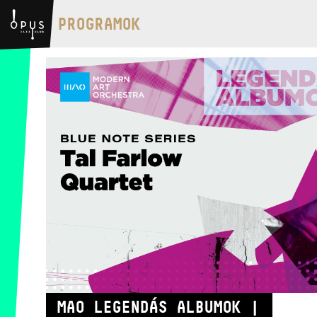
BMC HÁZ
PROGRAMOK
OPUS JAZZ CLUB
BMC RECORDS
ZENEI INFORMÁCIÓS KÖZPONT ÉS
KÖNYVTÁR
BMC NEMZETKÖZI
CIMBALOMVERSENY 2019
MAO LEGENDÁS ALBUMOK |