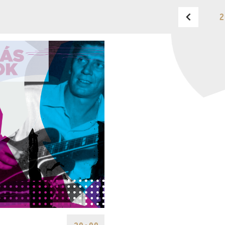
2
OPUS JAZZ CLUB
TELEFON
TELEFON
JEGYPÉNZTÁR
NYITVA TARTÁSA
HÉTFŐ:
09:00-18:00
FAX
KEDD:
09:00-20:00
SZERDA-PÉNTEK:
09:00-
EMAIL
22:00
info@opusjazzclub.hu
SZOMBAT:
10:00-22:00
VASÁRNAP:
nyitás az
előadás kezdete előtt 2
órával