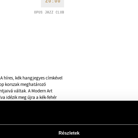
20:00
OPUS JAZZ CLUB
 A híres, kék hangjegyes címkével
 bop korszak meghatározó
ontjaivá váltak. A Modern Art
lva idézik meg újra a kék-fehér
Részletek
t: semmilyen mesterséget nem