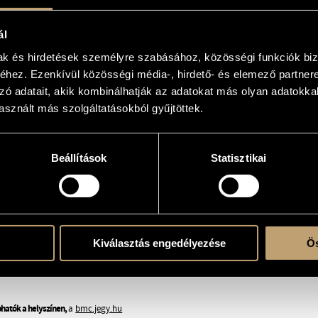
t. A háború után klubszinten
nos szerződtette zenekarába, ahol
ent zenekari lemezfelvételére Don
ál
engette a két alsó húrt, és a felső
mak és hirdetések személyre szabásához, közösségi funkciók biz
ban és kígyózó dallamvonalakban.
hez. Ezenkívül közösségi média-, hirdető- és elemező partner
z interpretáció mindig a szám
zó adatait, akik kombinálhatják az adatokat más olyan adatokka
ve.
sznált más szolgáltatásokból gyűjtöttek.
Beállítások
Statisztikai
Kiválasztás engedélyezése
Ös
phatók a helyszínen,
a
bmc.jegy.hu