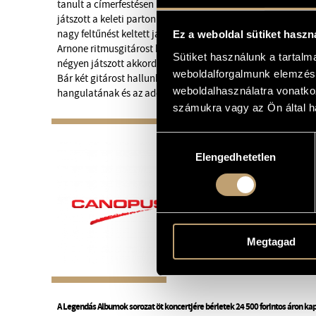
tanult a címerfestésen kívül, és volt idő, amikor ebből is él
játszott a keleti parton. ’49-ben Red Norvo, a híres vibrafo
nagy feltűnést keltett játéka. Az első saját, ’54-ben megjel
Ez a weboldal sütiket haszn
Arnone ritmusgitárost hívta kísérőnek. Farlow hüvelykujjal p
Sütiket használunk a tartal
négyen játszott akkordot és melódiát, nagy, sodró tempók
weboldalforgalmunk elemzésé
Bár két gitárost hallunk, a zene nem bravúros akar lenni, a
weboldalhasználatra vonatko
hangulatának és az adott dal elbeszélésének van alárendel
számukra vagy az Ön által ha
Hozzájárulás
Elengedhetetlen
kiválasztása
Megtagad
A Legendás Albumok sorozat öt koncertjére bérletek 24 500 forintos áron ka