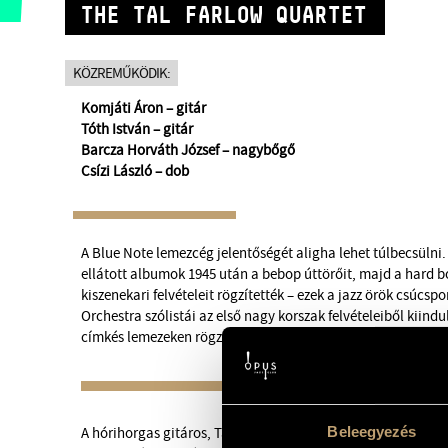
THE TAL FARLOW QUARTET
KÖZREMŰKÖDIK:
Komjáti Áron – gitár
Tóth István – gitár
Barcza Horváth József – nagybőgő
Csízi László – dob
A Blue Note lemezcég jelentőségét aligha lehet túlbecsülni.
ellátott albumok 1945 után a bebop úttörőit, majd a hard
kiszenekari felvételeit rögzítették – ezek a jazz örök csúcsp
Orchestra szólistái az első nagy korszak felvételeiből kiindu
címkés lemezeken rögzített pillanatokat.
Beleegyezés
A hórihorgas gitáros, Tal Farlow teljesen autodidakta vol