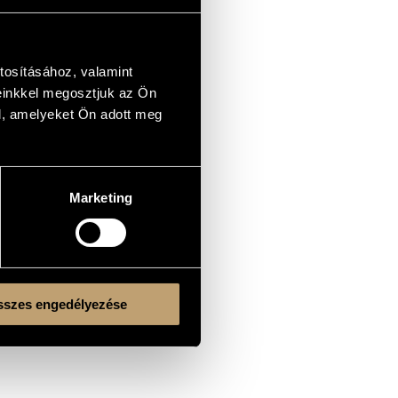
tosításához, valamint
einkkel megosztjuk az Ön
l, amelyeket Ön adott meg
Marketing
szes engedélyezése