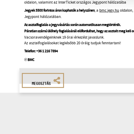
oldalon, valamint az InterTicket országos Jegypont hálózatába
Jegyek 5500 forintos áron kaphatók a helyszínen
, a
bmc.jegy.hu
oldalon, 
Jegypont hálózatában.
Az asztalfoglalás a jegyvásárlás során automatikusan megtörténik.
Páratlan számú ülőhely foglalásánál előfordulhat, hogy az asztalt meg kell 
Vacsoravendégeinknek 19 órai érkezést javaslunk.
Az asztalfoglalásokat legkésőbb 20 óráig tudjuk fenntartani!
Telefon:
+36 1 216 7894
℗ BMC
MEGOSZTÁS