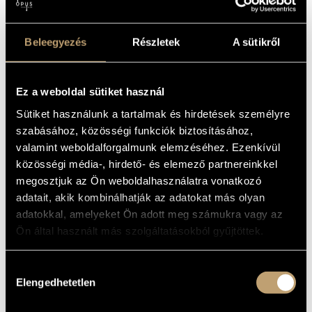
Beleegyezés
Részletek
A sütikről
Ez a weboldal sütiket használ
Sütiket használunk a tartalmak és hirdetések személyre
szabásához, közösségi funkciók biztosításához,
valamint weboldalforgalmunk elemzéséhez. Ezenkívül
közösségi média-, hirdető- és elemező partnereinkkel
megosztjuk az Ön weboldalhasználatra vonatkozó
adatait, akik kombinálhatják az adatokat más olyan
adatokkal, amelyeket Ön adott meg számukra vagy az
Ön által használt más szolgáltatásokból gyűjtöttek.
Hozzájárulás
Elengedhetetlen
kiválasztása