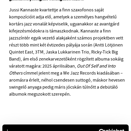
Jussi Kannaste kvartettje a finn szaxofonos saját
kompozícióit adja elő, amelyek a személyes hangvételű
kortárs jazz vonalát képviselik, ugyanakkor az avantgárd
kifejezésmódokra is támaszkodnak. Kannaste a finn
jazzszíntér egyik vezető alakjaként számos projektben vett
részt több mint két évtizedes pályája során (Antti Lötjönen
Quintet East, 3TM, Jaska Lukkarinen Trio, Ricky-Tick Big
Band), ám első zenekarvezetőként rögzített albuma sokáig
váratott magára: 2025 áprilisában,
Out Of Self and Into
Others
címmel jelent meg a We Jazz Records kiadásában –
aromásra érlelt, néhol csendesen suttogó, máskor hevesen
swingelő anyaga pedig máris jócskán túlnőtt a debütáló
albumok megszokott szerepén.