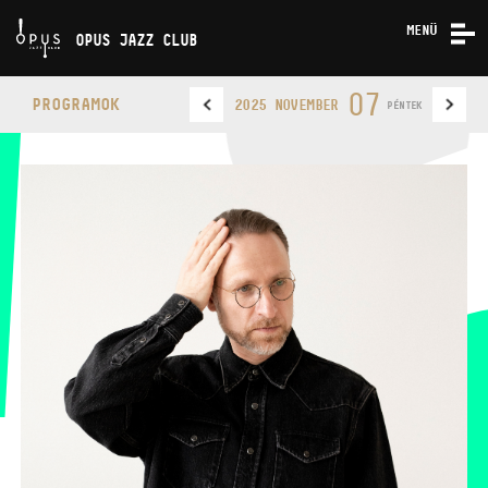
MENÜ
OPUS JAZZ CLUB
KONCERTEK
07
PROGRAMOK
2025 NOVEMBER
PÉNTEK
RÓLUNK
KAPCSOLAT
OPUS JAZZ CLUB
TELEFON
TELEFON
JEGYPÉNZTÁR
NYITVA TARTÁSA