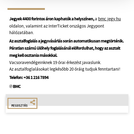
Jegyek 4400 forintos áron kaphatók a helyszínen,
a
bmc.jegy.hu
oldalon, valamint az InterTicket országos Jegypont
hálózatában.
Az asztalfoglalás a jegyvásárlás során automatikusan megtörténik.
Páratlan számú ülőhely foglalásánál előfordulhat, hogy az asztalt
meg kell osztania másokkal.
Vacsoravendégeinknek 19 órai érkezést javaslunk.
Az asztalfoglalásokat legkésőbb 20 óráig tudjuk fenntartani!
Telefon:
+36 1 216 7894
℗ BMC
MEGOSZTÁS