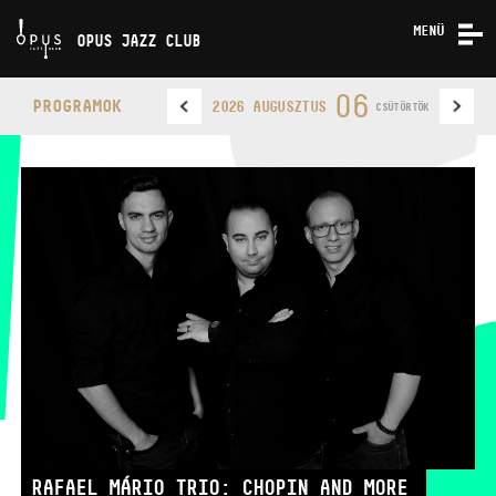
MENÜ
OPUS JAZZ CLUB
KONCERTEK
06
PROGRAMOK
2026 AUGUSZTUS
CSÜTÖRTÖK
RÓLUNK
KAPCSOLAT
OPUS JAZZ CLUB
TELEFON
TELEFON
JEGYPÉNZTÁR
NYITVA TARTÁSA
RAFAEL MÁRIO TRIO: CHOPIN AND MORE