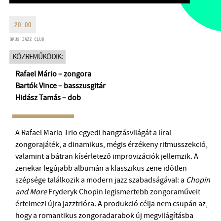
HÉTFŐ:
09:00-18:00
FAX
KEDD:
09:00-20:00
20:00
EMAIL
SZERDA-PÉNTEK:
09:00-22:00
OPUS JAZZ CLUB
info@opusjazzclub.hu
SZOMBAT:
10:00-22:00
KÖZREMŰKÖDIK:
VASÁRNAP:
nyitás az előadás
Rafael Mário – zongora
kezdete előtt 2 órával
Bartók Vince – basszusgitár
Hidász Tamás – dob
A Rafael Mario Trio egyedi hangzásvilágát a lírai
BMC HÁZ
zongorajáték, a dinamikus, mégis érzékeny ritmusszekció,
OPUS JAZZ CLUB
valamint a bátran kísérletező improvizációk jellemzik. A
zenekar legújabb albumán a klasszikus zene időtlen
BMC RECORDS
szépsége találkozik a modern jazz szabadságával: a
Chopin
and More
Fryderyk Chopin legismertebb zongoraműveit
ZENEI INFORMÁCIÓS KÖZPONT ÉS KÖNYVTÁR
értelmezi újra jazztrióra. A produkció célja nem csupán az,
hogy a romantikus zongoradarabok új megvilágításba
BMC NEMZETKÖZI CIMBALOMVERSENY 2019