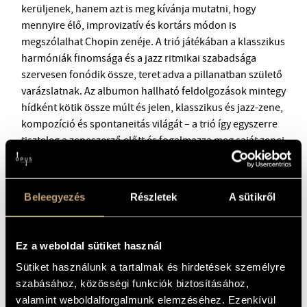
kerüljenek, hanem azt is meg kívánja mutatni, hogy
mennyire élő, improvizatív és kortárs módon is
megszólalhat Chopin zenéje. A trió játékában a klasszikus
harmóniák finomsága és a jazz ritmikai szabadsága
szervesen fonódik össze, teret adva a pillanatban születő
varázslatnak. Az albumon hallható feldolgozások mintegy
hídként kötik össze múlt és jelen, klasszikus és jazz-zene,
kompozíció és spontaneitás világát – a trió így egyszerre
tiszteleg a zeneszerző előtt és fogalmazza meg saját zenei
vallomását arról, hogy Chopin dallamai a mai napig
képesek inspirálni, érzelmeket megmozgatni és új
formában megszólalni.
Beleegyezés
Részletek
A sütikről
Ez a weboldal sütiket használ
Sütiket használunk a tartalmak és hirdetések személyre
szabásához, közösségi funkciók biztosításához,
valamint weboldalforgalmunk elemzéséhez. Ezenkívül