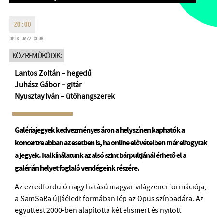
HÉTFŐ:
09:00-18:00
FAX
KEDD:
09:00-20:00
20:00
EMAIL
SZERDA-PÉNTEK:
09:00-22:00
OPUS JAZZ CLUB
info@opusjazzclub.hu
SZOMBAT:
10:00-22:00
KÖZREMŰKÖDIK:
VASÁRNAP:
nyitás az előadás
Lantos Zoltán – hegedű
kezdete előtt 2 órával
Juhász Gábor – gitár
Nyusztay Iván – ütőhangszerek
Galériajegyek kedvezményes áron a helyszínen kaphatók a
BMC HÁZ
koncertre abban az esetben is, ha online elővételben már elfogytak
OPUS JAZZ CLUB
a jegyek. Italkínálatunk az alsó szint bárpultjánál érhető el a
galérián helyet foglaló vendégeink részére.
BMC RECORDS
Az ezredforduló nagy hatású magyar világzenei formációja,
ZENEI INFORMÁCIÓS KÖZPONT ÉS KÖNYVTÁR
a SamSaRa újjáéledt formában lép az Opus színpadára. Az
együttest 2000-ben alapította két elismert és nyitott
BMC NEMZETKÖZI CIMBALOMVERSENY 2019