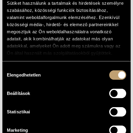
Sütiket használunk a tartalmak és hirdetések személyre
szabásához, közösségi funkciók biztosításához,
valamint weboldalforgalmunk elemzéséhez. Ezenkívül
közösségi média-, hirdető- és elemező partnereinkkel
megosztjuk az Ön weboldalhasználatra vonatkozó
adatait, akik kombinálhatják az adatokat más olyan
adatokkal, amelyeket Ön adott meg számukra vagy az
Ön által használt más szolgáltatásokból gyűjtöttek.
Hozzájárulás
Elengedhetetlen
kiválasztása
Beállítások
Jegyek 3900 forintos áron kaphatók a helyszínen,
a
bmc.jegy.hu
Statisztikai
oldalon, valamint az InterTicket országos Jegypont
hálózatában.
Az asztalfoglalás a jegyvásárlás során automatikusan megtörténik.
Marketing