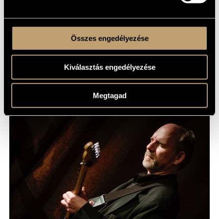
Páratlan számú ülőhely foglalásánál előfordulhat, hogy az asztalt
meg kell osztania másokkal.
Vacsoravendégeinknek 19 órai érkezést javaslunk.
Összes engedélyezése
Az asztalfoglalásokat legkésőbb 20 óráig tudjuk fenntartani!
Telefon:
+36 1 216 7894
Kiválasztás engedélyezése
℗ BMC
Megtagad
MEGOSZTÁS