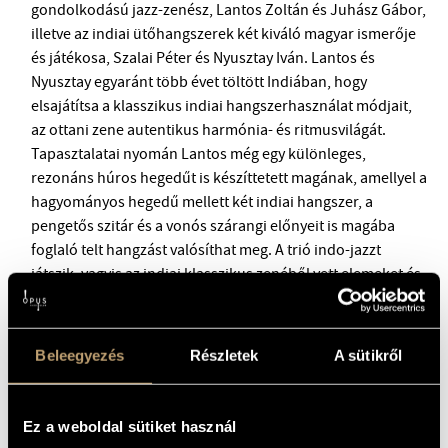
gondolkodású jazz-zenész, Lantos Zoltán és Juhász Gábor,
illetve az indiai ütőhangszerek két kiváló magyar ismerője
és játékosa, Szalai Péter és Nyusztay Iván. Lantos és
Nyusztay egyaránt több évet töltött Indiában, hogy
elsajátítsa a klasszikus indiai hangszerhasználat módjait,
az ottani zene autentikus harmónia- és ritmusvilágát.
Tapasztalatai nyomán Lantos még egy különleges,
rezonáns húros hegedűt is készíttetett magának, amellyel a
hagyományos hegedű mellett két indiai hangszer, a
pengetős szitár és a vonós szárangi előnyeit is magába
foglaló telt hangzást valósíthat meg. A trió indo-jazzt
játszik, vagyis az indiai klasszikus zenéből vett elemeket és
színeket emeli át a jazz világába. Ennek a zenének tágas
atmoszférája, levegője és ódon illata van, amelynek
hatásán lehetetlen kívül maradni.
Beleegyezés
Részletek
A sütikről
Ez a weboldal sütiket használ