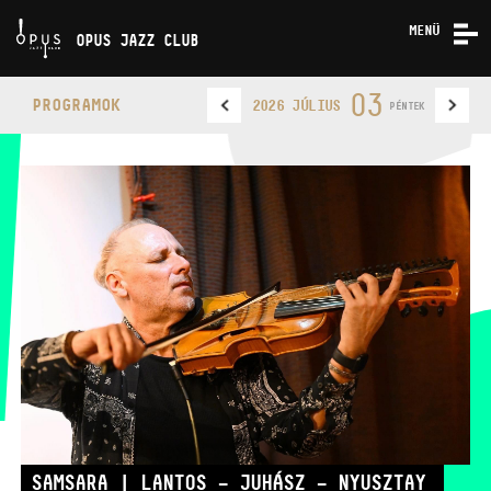
MENÜ
OPUS JAZZ CLUB
KONCERTEK
03
PROGRAMOK
2026 JÚLIUS
PÉNTEK
RÓLUNK
KAPCSOLAT
OPUS JAZZ CLUB
TELEFON
TELEFON
JEGYPÉNZTÁR
NYITVA TARTÁSA
SAMSARA | LANTOS – JUHÁSZ – NYUSZTAY