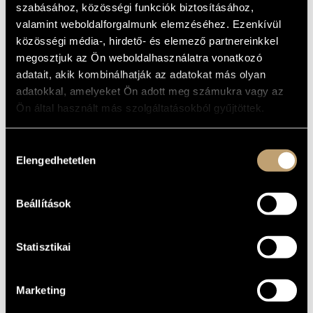
szabásához, közösségi funkciók biztosításához,
valamint weboldalforgalmunk elemzéséhez. Ezenkívül
közösségi média-, hirdető- és elemező partnereinkkel
megosztjuk az Ön weboldalhasználatra vonatkozó
adatait, akik kombinálhatják az adatokat más olyan
adatokkal, amelyeket Ön adott meg számukra vagy az
Ön által használt más szolgáltatásokból gyűjtöttek.
Hozzájárulás
Elengedhetetlen
kiválasztása
Beállítások
Statisztikai
Marketing