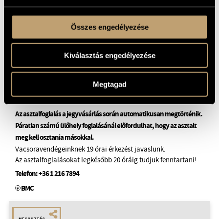
Összes engedélyezése
Kiválasztás engedélyezése
Jegyek 3900 forintos áron kaphatók a helyszínen,
a
bmc.jegy.hu
Megtagad
oldalon, valamint az InterTicket országos Jegypont
hálózatában.
Az asztalfoglalás a jegyvásárlás során automatikusan megtörténik.
Páratlan számú ülőhely foglalásánál előfordulhat, hogy az asztalt
meg kell osztania másokkal.
Vacsoravendégeinknek 19 órai érkezést javaslunk.
Az asztalfoglalásokat legkésőbb 20 óráig tudjuk fenntartani!
Telefon:
+36 1 216 7894
℗ BMC