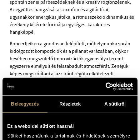
spontán zenei párbeszédeknek és a kreatív rögtönzésnek.
Az együttes hangzását a szaxofon és a gitár lírai,
ugyanakkor energikus játéka, a ritmusszekció dinamikus és
érzékeny kísérete formálja egységes, karakteres
hangképpé.
Koncertjeiken a gondosan felépített, műhelymunka során
kidolgozott kompozíciók és a pillanat varázsában, olykor
hevében megszülető improvizációk egyensúlya teremt
egyszerre elmélyült és felszabadult atmoszférát. Zenéjük
képes megszólítani a jazz iránt régóta elkötelezett
hallgatókat és azokat is, akik most fedezik fel a műfaj
világát.
Ezen a koncerten régebbi és új saját szerzeményeikből
Beleegyezés
Részletek
A sütikről
válogatnak, beleértve a 2025 novemberében megjelent
Zöld kör
című lemezük anyagát is.
Ez a weboldal sütiket használ
Sütiket használunk a tartalmak és hirdetések személyre