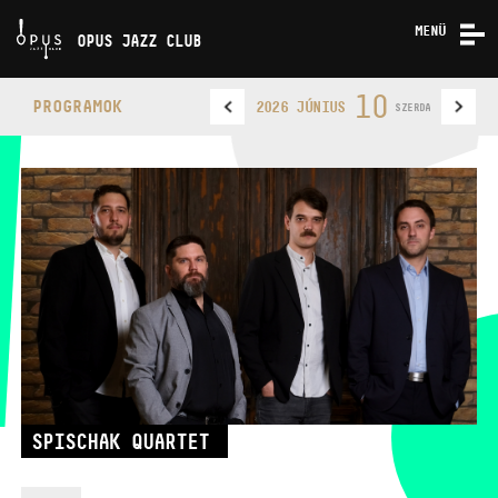
MENÜ
OPUS JAZZ CLUB
KONCERTEK
10
PROGRAMOK
2026 JÚNIUS
SZERDA
RÓLUNK
KAPCSOLAT
OPUS JAZZ CLUB
TELEFON
SPISCHAK QUARTET
TELEFON
JEGYPÉNZTÁR
NYITVA TARTÁSA