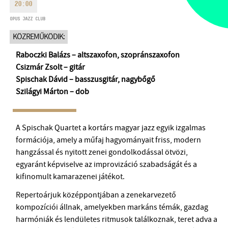
20:00
HÉTFŐ:
09:00-18:00
FAX
OPUS JAZZ CLUB
KEDD:
09:00-20:00
EMAIL
KÖZREMŰKÖDIK:
SZERDA-PÉNTEK:
09:00-22:00
info@opusjazzclub.hu
SZOMBAT:
10:00-22:00
Raboczki Balázs – altszaxofon, szopránszaxofon
Csizmár Zsolt – gitár
VASÁRNAP:
nyitás az előadás
kezdete előtt 2 órával
Spischak Dávid – basszusgitár, nagybőgő
Szilágyi Márton – dob
A Spischak Quartet a kortárs magyar jazz egyik izgalmas
BMC HÁZ
formációja, amely a műfaj hagyományait friss, modern
hangzással és nyitott zenei gondolkodással ötvözi,
OPUS JAZZ CLUB
egyaránt képviselve az improvizáció szabadságát és a
kifinomult kamarazenei játékot.
BMC RECORDS
Repertoárjuk középpontjában a zenekarvezető
ZENEI INFORMÁCIÓS KÖZPONT ÉS KÖNYVTÁR
kompozíciói állnak, amelyekben markáns témák, gazdag
harmóniák és lendületes ritmusok találkoznak, teret adva a
BMC NEMZETKÖZI CIMBALOMVERSENY 2019