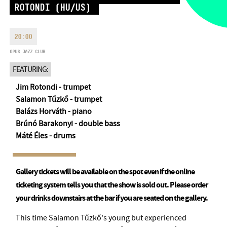
ROTONDI (HU/US)
MONDAY
09:00-18:00
FAX
TUESDAY
09:00-20:00
EMAIL
WEDNESDAY-FRIDAY
09:00-
20:00
info@opusjazzclub.hu
22:00
OPUS JAZZ CLUB
SATURDAY
10:00-22:00
FEATURING:
SUNDAY
opens 2 hours before
the performance starts
Jim Rotondi - trumpet
Salamon Tűzkő - trumpet
Balázs Horváth - piano
Brúnó Barakonyi - double bass
Máté Éles - drums
BMC HOUSE
OPUS JAZZ CLUB
Gallery tickets will be available on the spot even if the online
ticketing system tells you that the show is sold out. Please order
BMC RECORDS
your drinks downstairs at the bar if you are seated on the gallery.
MUSIC INFORMATION CENTER
This time Salamon Tűzkő's young but experienced