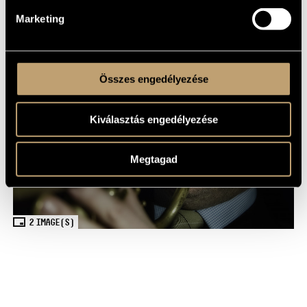
Marketing
SHARE
Összes engedélyezése
Kiválasztás engedélyezése
Megtagad
2
IMAGE(S)