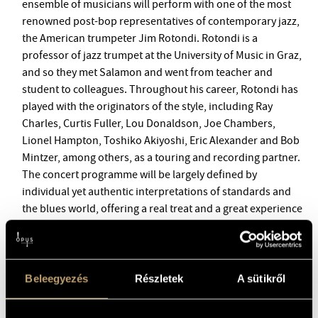
ensemble of musicians will perform with one of the most
BMC INTERNATIONAL CIMBALOM COMPETITION 2019
renowned post-bop representatives of contemporary jazz,
the American trumpeter Jim Rotondi. Rotondi is a
professor of jazz trumpet at the University of Music in Graz,
and so they met Salamon and went from teacher and
student to colleagues. Throughout his career, Rotondi has
played with the originators of the style, including Ray
Charles, Curtis Fuller, Lou Donaldson, Joe Chambers,
Lionel Hampton, Toshiko Akiyoshi, Eric Alexander and Bob
Mintzer, among others, as a touring and recording partner.
The concert programme will be largely defined by
individual yet authentic interpretations of standards and
the blues world, offering a real treat and a great experience
for fans of the genre.
Beleegyezés
Részletek
A sütikről