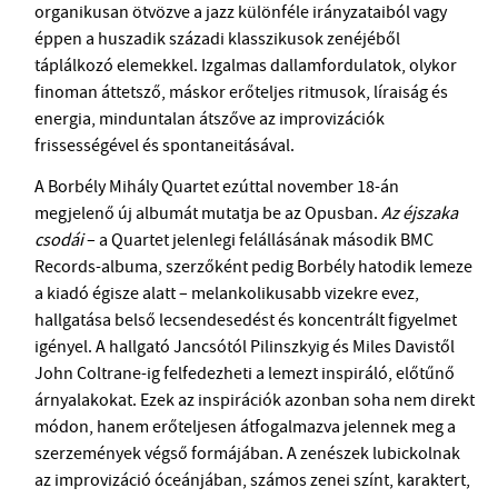
organikusan ötvözve a jazz különféle irányzataiból vagy
éppen a huszadik századi klasszikusok zenéjéből
táplálkozó elemekkel. Izgalmas dallamfordulatok, olykor
finoman áttetsző, máskor erőteljes ritmusok, líraiság és
energia, minduntalan átszőve az improvizációk
frissességével és spontaneitásával.
A Borbély Mihály Quartet ezúttal november 18-án
megjelenő új albumát mutatja be az Opusban.
Az éjszaka
csodái
– a Quartet jelenlegi felállásának második BMC
Records-albuma, szerzőként pedig Borbély hatodik lemeze
a kiadó égisze alatt – melankolikusabb vizekre evez,
hallgatása belső lecsendesedést és koncentrált figyelmet
igényel. A hallgató Jancsótól Pilinszkyig és Miles Davistől
John Coltrane-ig felfedezheti a lemezt inspiráló, előtűnő
árnyalakokat. Ezek az inspirációk azonban soha nem direkt
módon, hanem erőteljesen átfogalmazva jelennek meg a
szerzemények végső formájában. A zenészek lubickolnak
az improvizáció óceánjában, számos zenei színt, karaktert,