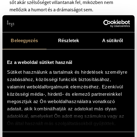
sőt akár szélsőséget villantanak fel, miközben nem
mellőzik a humort és a drámaiságot sem.
Beleegyezés
Részletek
A sütikről
Ez a weboldal sütiket használ
Sütiket használunk a tartalmak és hirdetések személyre
szabásához, közösségi funkciók biztosításához,
valamint weboldalforgalmunk elemzéséhez. Ezenkívül
közösségi média-, hirdető- és elemező partnereinkkel
megosztjuk az Ön weboldalhasználatra vonatkozó
adatait, akik kombinálhatják az adatokat más olyan
adatokkal, amelyeket Ön adott meg számukra vagy az
Ön által használt más szolgáltatásokból gyűjtöttek.