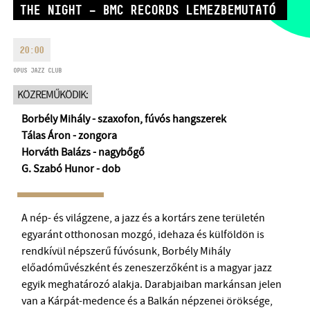
THE NIGHT – BMC RECORDS LEMEZBEMUTATÓ
HÉTFŐ:
09:00-18:00
FAX
KEDD:
09:00-20:00
EMAIL
SZERDA-PÉNTEK:
09:00-22:00
20:00
info@opusjazzclub.hu
SZOMBAT:
10:00-22:00
OPUS JAZZ CLUB
VASÁRNAP:
nyitás az előadás
KÖZREMŰKÖDIK:
kezdete előtt 2 órával
Borbély Mihály - szaxofon, fúvós hangszerek
Tálas Áron - zongora
Horváth Balázs - nagybőgő
G. Szabó Hunor - dob
BMC HÁZ
OPUS JAZZ CLUB
A nép- és világzene, a jazz és a kortárs zene területén
egyaránt otthonosan mozgó, idehaza és külföldön is
BMC RECORDS
rendkívül népszerű fúvósunk, Borbély Mihály
előadóművészként és zeneszerzőként is a magyar jazz
ZENEI INFORMÁCIÓS KÖZPONT ÉS KÖNYVTÁR
egyik meghatározó alakja. Darabjaiban markánsan jelen
van a Kárpát-medence és a Balkán népzenei öröksége,
BMC NEMZETKÖZI CIMBALOMVERSENY 2019