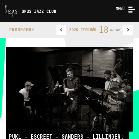
MENÜ
OPUS JAZZ CLUB
KONCERTEK
18
PROGRAMOK
2026 FEBRUÁR
SZERDA
RÓLUNK
KAPCSOLAT
OPUS JAZZ CLUB
TELEFON
TELEFON
JEGYPÉNZTÁR
NYITVA TARTÁSA
PUKL – ESCREET – SANDERS – LILLINGER: