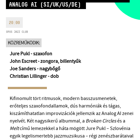
ANALOG AI (SI/UK/US/DE)
HÉTFŐ:
09:00-18:00
FAX
KEDD:
09:00-20:00
EMAIL
20:00
SZERDA-PÉNTEK:
09:00-22:00
info@opusjazzclub.hu
SZOMBAT:
10:00-22:00
OPUS JAZZ CLUB
VASÁRNAP:
nyitás az előadás
KÖZREMŰKÖDIK:
kezdete előtt 2 órával
Jure Pukl - szaxofon
John Escreet - zongora, billentyűk
Joe Sanders - nagybőgő
Christian Lillinger - dob
BMC HÁZ
OPUS JAZZ CLUB
Kifinomult tört ritmusok, modern basszusmenetek,
erőteljes szaxofondallamok, dús harmóniák és tágas,
BMC RECORDS
kiszámíthatatlan improvizációk jellemzik az Analog AI zenei
nyelvét. Két nagysikerű albummal, a
Broken Circles
és a
ZENEI INFORMÁCIÓS KÖZPONT ÉS KÖNYVTÁR
Melt
című lemezekkel a háta mögött Jure Pukl – Szlovénia
egyik legelismertebb jazzmuzsikusa – régi zenészbarátaival
BMC NEMZETKÖZI CIMBALOMVERSENY 2019