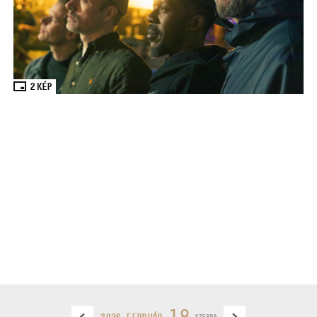
2
KÉP
18
2026 FEBRUÁR
SZERDA