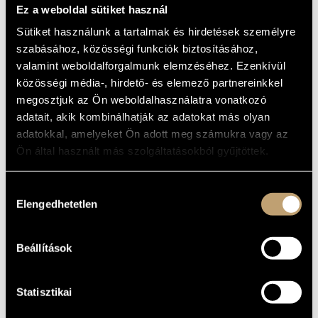
Ez a weboldal sütiket használ
Sütiket használunk a tartalmak és hirdetések személyre
szabásához, közösségi funkciók biztosításához,
valamint weboldalforgalmunk elemzéséhez. Ezenkívül
közösségi média-, hirdető- és elemező partnereinkkel
megosztjuk az Ön weboldalhasználatra vonatkozó
adatait, akik kombinálhatják az adatokat más olyan
adatokkal, amelyeket Ön adott meg számukra vagy az
Ön által használt más szolgáltatásokból gyűjtöttek.
Hozzájárulás
Elengedhetetlen
kiválasztása
Beállítások
Statisztikai
Jegyek 3900 forintos áron kaphatók a helyszínen,
a
bmc.jegy.hu